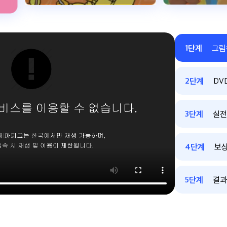
1
단계
그림
2
단계
DV
3
단계
실전
4
단계
보상
5
단계
결과